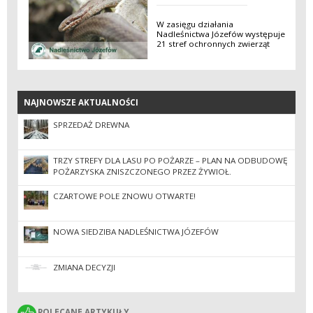
W zasięgu działania
Nadleśnictwa Józefów występuje
21 stref ochronnych zwierząt
NAJNOWSZE AKTUALNOŚCI
NAJNOWSZE AKTUALNOŚCI
SPRZEDAŻ DREWNA
TRZY STREFY DLA LASU PO POŻARZE – PLAN NA ODBUDOWĘ
POŻARZYSKA ZNISZCZONEGO PRZEZ ŻYWIOŁ.
CZARTOWE POLE ZNOWU OTWARTE!
NOWA SIEDZIBA NADLEŚNICTWA JÓZEFÓW
ZMIANA DECYZJI
POLECANE ARTYKUŁY
POLECANE ARTYKUŁY