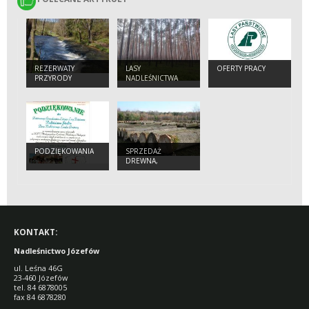
REZERWATY
LASY
OFERTY PRACY
PRZYRODY
NADLEŚNICTWA
PODZIĘKOWANIA
SPRZEDAŻ
DREWNA,
CHOINEK I
SADZONEK
KONTAKT:
Nadleśnictwo Józefów
ul. Leśna 46G
23-460 Józefów
tel. 84 6878005
fax 84 6878280