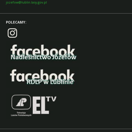
jozefow@lublin.lasy.gov.pl
POLECAMY: