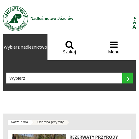
Przejdź do treści
A
Nadleśnictwo Józefów
A
A


Wybierz nadleśnictwo
Szukaj
Menu

Nasza praca
Ochrona przyrody
REZERWATY PRZYRODY