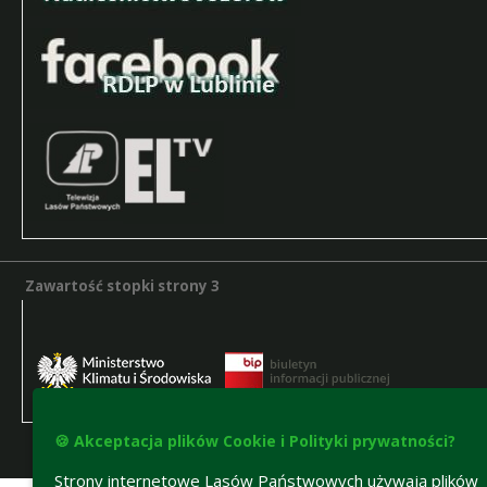
Zawartość stopki strony 3
Zawartość stopki strony 3
🍪 Akceptacja plików Cookie i Polityki prywatności?
Deklaracja dostępności
Strony internetowe Lasów Państwowych używają plików