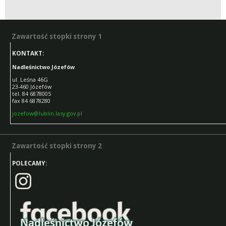
SADZONEK
Zawartość stopki strony 1
Zawartość stopki strony 1
KONTAKT:
Nadleśnictwo Józefów
ul. Leśna 46G
23-460 Józefów
tel. 84 6878005
fax 84 6878280
jozefow@lublin.lasy.gov.pl
Zawartość stopki strony 2
Zawartość stopki strony 2
POLECAMY: