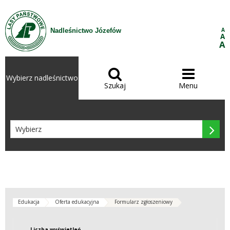
Przejdź do treści
A
Nadleśnictwo Józefów
A
A


Wybierz nadleśnictwo
Szukaj
Menu

Edukacja
Oferta edukacyjna
Formularz zgłoszeniowy
Liczba wyświetleń