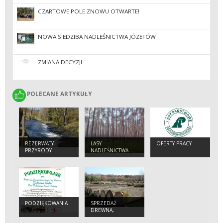
CZARTOWE POLE ZNOWU OTWARTE!
NOWA SIEDZIBA NADLEŚNICTWA JÓZEFÓW
ZMIANA DECYZJI
POLECANE ARTYKUŁY
POLECANE ARTYKUŁY
REZERWATY
LASY
OFERTY PRACY
PRZYRODY
NADLEŚNICTWA
PODZIĘKOWANIA
SPRZEDAŻ
DREWNA,
CHOINEK I