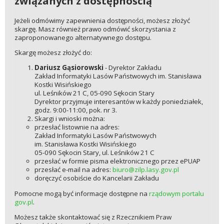
związanych z dostępnością
Jeżeli odmówimy zapewnienia dostępności, możesz złożyć
skargę. Masz również prawo odmówić skorzystania z
zaproponowanego alternatywnego dostępu.
Skargę możesz złożyć do:
Dariusz Gąsiorowski
- Dyrektor Zakładu
Zakład Informatyki Lasów Państwowych im. Stanisława
Kostki Wisińskiego
ul. Leśników 21 C, 05-090 Sękocin Stary
Dyrektor przyjmuje interesantów w każdy poniedziałek,
godz. 9:00-11:00, pok. nr 3.
Skargi i wnioski można:
przesłać listownie na adres:
Zakład Informatyki Lasów Państwowych
im. Stanisława Kostki Wisińskiego
05-090 Sękocin Stary, ul. Leśników 21 C
przesłać w formie pisma elektronicznego przez ePUAP
przesłać e-mail na adres:
biuro@zilp.lasy.gov.pl
doręczyć osobiście do Kancelarii Zakładu
Pomocne mogą być informacje dostępne na
rządowym portalu
gov.pl
.
Możesz także skontaktować się z Rzecznikiem Praw