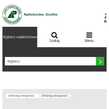
Przejdź do treści
A
Nadleśnictwo Józefów
A
A


Wybierz nadleśnictwo
Szukaj
Menu

Deklaracja dostępności
Deklaracja dostępności