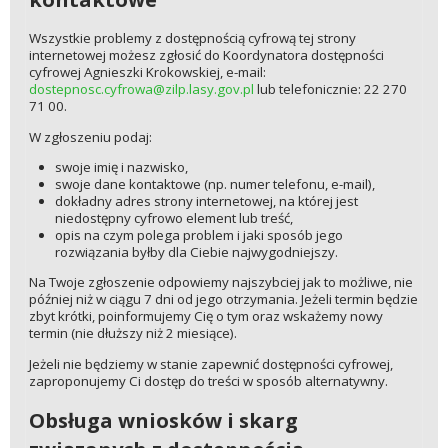
Wszystkie problemy z dostępnością cyfrową tej strony
internetowej możesz zgłosić do Koordynatora dostępności
cyfrowej Agnieszki Krokowskiej, e-mail:
dostepnosc.cyfrowa@zilp.lasy.gov.pl
lub telefonicznie: 22 270
71 00.
W zgłoszeniu podaj:
swoje imię i nazwisko,
swoje dane kontaktowe (np. numer telefonu, e-mail),
dokładny adres strony internetowej, na której jest
niedostępny cyfrowo element lub treść,
opis na czym polega problem i jaki sposób jego
rozwiązania byłby dla Ciebie najwygodniejszy.
Na Twoje zgłoszenie odpowiemy najszybciej jak to możliwe, nie
później niż w ciągu 7 dni od jego otrzymania. Jeżeli termin będzie
zbyt krótki, poinformujemy Cię o tym oraz wskażemy nowy
termin (nie dłuższy niż 2 miesiące).
Jeżeli nie będziemy w stanie zapewnić dostępności cyfrowej,
zaproponujemy Ci dostęp do treści w sposób alternatywny.
Obsługa wniosków i skarg