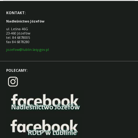
KONTAKT:
Nadleśnictwo Józefów
ul. Leśna 46G
23-460 Józefów
tel. 84 6878005
fax 84 6878280
jozefow@lublin.lasy.gov.pl
POLECAMY: