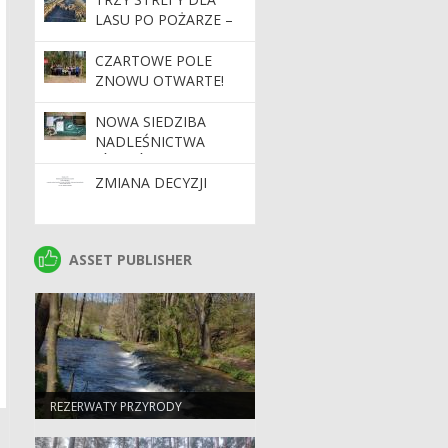
LASU PO POŻARZE –
PLAN NA ODBUDOWĘ
POŻARZYSKA
CZARTOWE POLE
ZNISZCZONEGO
ZNOWU OTWARTE!
PRZEZ ŻYWIOŁ.
NOWA SIEDZIBA
NADLEŚNICTWA
JÓZEFÓW
ZMIANA DECYZJI
ASSET PUBLISHER
ASSET PUBLISHER
REZERWATY PRZYRODY