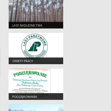
LASY NADLEŚNICTWA
OFERTY PRACY
PODZIĘKOWANIA