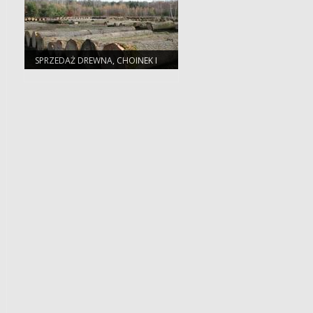
SPRZEDAŻ DREWNA, CHOINEK I
SADZONEK