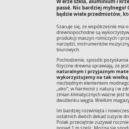
W erze szkła, aluminium i kr
passé. Nic bardziej mylnego!
będzie wiele przedmiotów, kt
Szacuje się, że współcześnie ma o
drewnopochodne są wykorzystywan
produkcji maszyn rolniczych i prz
narzędzi, instrumentów muzyczny
biurowych.
Pochodzenie, sposób pozyskania i
fizyczne drewna sprawiają, że jes
naturalnym i przyjaznym mate
wykorzystujemy na tak wielką 
niezbędnym elementem modnego d
„eko", w harmonii z naturą i w zd
zmian klimatycznych ważne jest te
dwutlenku węgla. Wielkim magaz
Im bardziej rozwinięta i nowocze
ostatnich dwóch dekad zużycie dr
Polak przeciętnie zużywał roczni
ponad 1 m sześc. Można się spodz