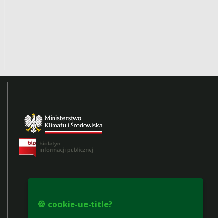
🍪 cookie-ue-title?