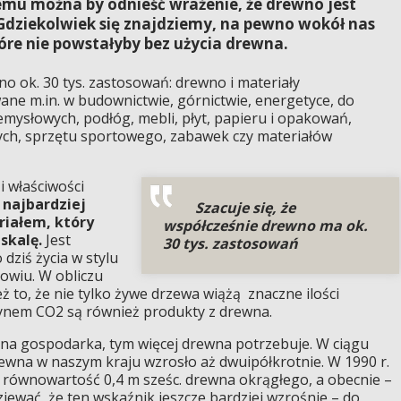
zemu można by odnieść wrażenie, że drewno jest
 Gdziekolwiek się znajdziemy, na pewno wokół nas
óre nie powstałyby bez użycia drewna.
no ok. 30 tys. zastosowań: drewno i materiały
e m.in. w budownictwie, górnictwie, energetyce, do
emysłowych, podłóg, mebli, płyt, papieru i opakowań,
ch, sprzętu sportowego, zabawek czy materiałów
 właściwości
t
najbardziej
Szacuje się, że
riałem, który
współcześnie drewno ma ok.
skalę.
Jest
30 tys. zastosowań
ziś życia w stylu
rowiu. W obliczu
ż to, że nie tylko żywe drzewa wiążą znaczne ilości
ynem CO2 są również produkty z drewna.
sna gospodarka, tym więcej drewna potrzebuje. W ciągu
ewna w naszym kraju wzrosło aż dwuipółkrotnie. W 1990 r.
e równowartość 0,4 m sześc. drewna okrągłego, a obecnie –
iewać, że ten wskaźnik jeszcze bardziej wzrośnie – do