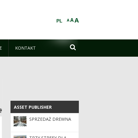
A
A
A
PL

E
KONTAKT
ASSET PUBLISHER
ASSET PUBLISHER
SPRZEDAŻ DREWNA
TRZY STREFY DLA