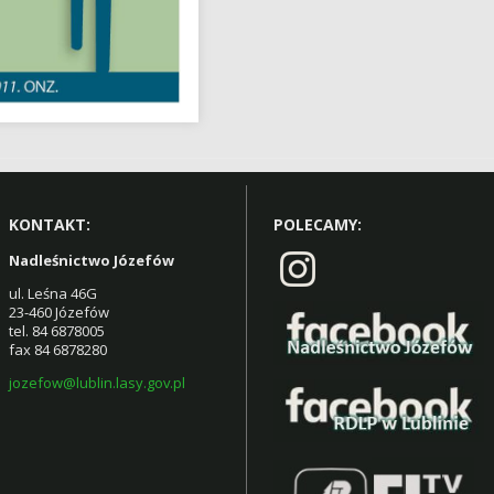
KONTAKT:
POLECAMY:
Nadleśnictwo Józefów
ul. Leśna 46G
23-460 Józefów
tel. 84 6878005
fax 84 6878280
jozefow@lublin.lasy.gov.pl