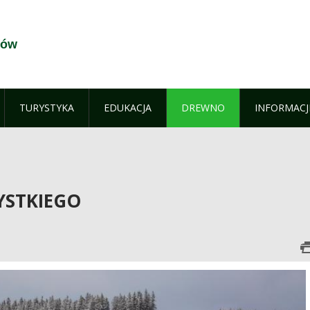
fów
TURYSTYKA
EDUKACJA
DREWNO
INFORMACJ
YSTKIEGO