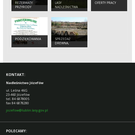
REZERWATY
LASY
OFERTY PRACY
PRZYRODY
NADLEŚNICTWA
PODZIĘKOWANIA
SPRZEDAŻ
DREWNA,
CHOINEK I
SADZONEK
KONTAKT:
Nadleśnictwo Józefów
ul. Leśna 46G
23-460 Józefów
tel. 84 6878005
fax 84 6878280
jozefow@lublin.lasy.gov.pl
POLECAMY: