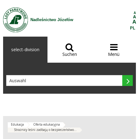
Zum Inhalt wechseln
A
A
Nadleśnictwo Józefów
A
PL


select-division
Suchen
Menü

Edukacja
Oferta edukacyjna
Strażnicy leśni zadbają o bezpieczeństwo...