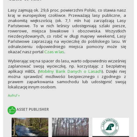
Lasy zajmują ok. 29,6 proc. powierzchni Polski, co stawia nasz
kraj w europejskiej czołówce. Przeważają lasy publiczne, a
znakomitą większością (ok. 7,1 mln ha) zarządzają Lasy
Państwowe. To w nich leśnicy udostępniają szlaki piesze,
rowerowe, miejsca biwakowe i obozowiska. Wszystkich
niezdecydowanych, co robić w długi majowy weekend, Lasy
Państwowe zapraszają na wycieczkę do pobliskiego lasu. W
odnalezieniu odpowiedniego miejsca pomocny może się
okazać nasz portal
Czas w las
.
Wybierając się na spacer do lasu, warto odpowiednio wcześniej
zaplanować swoją wycieczkę, np. korzystając z bezpłatnej
aplikacji mBDL (
Mobilny Bank Danych o Lasach
). Dzięki niej
można sprawdzić możliwości bezpiecznego i zgodnego z
prawem zaparkowania samochodu lub udostępnić swoją
lokalizację innym osobom.
Aufruf »
ASSET PUBLISHER
ASSET PUBLISHER