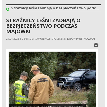
Strażnicy leśni zadbają o bezpieczeństwo podczas majówki
STRAŻNICY LEŚNI ZADBAJĄ O
BEZPIECZEŃSTWO PODCZAS
MAJÓWKI
29.04.2026 | CENTRUM KOMUNIKACJI SPOŁECZNEJ LASÓW PAŃSTWOWYCH
Dobra współpraca służb to podstawa. Fot. Łukasz Gwiździel