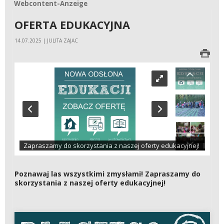
Webcontent-Anzeige
Webcontent-Anzeige
OFERTA EDUKACYJNA
14.07.2025 | JULITA ZAJAC
Zapraszamy do skorzystania z naszej oferty edukacyjnej!
Poznawaj las wszystkimi zmysłami! Zapraszamy do
skorzystania z naszej oferty edukacyjnej!