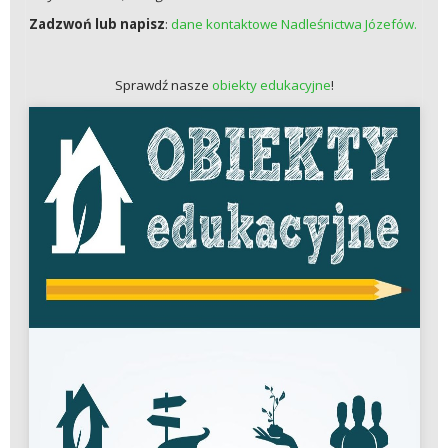
Zadzwoń lub napisz
:
dane kontaktowe Nadleśnictwa Józefów.
Sprawdź nasze
obiekty edukacyjne
!