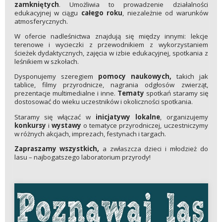
zamkniętych
. Umożliwia to prowadzenie działalności
edukacyjnej w ciągu
całego roku
, niezależnie od warunków
atmosferycznych.
W ofercie nadleśnictwa znajdują się między innymi: lekcje
terenowe i wycieczki z przewodnikiem z wykorzystaniem
ścieżek dydaktycznych, zajęcia w izbie edukacyjnej, spotkania z
leśnikiem w szkołach.
Dysponujemy szeregiem
pomocy naukowych,
takich jak
tablice, filmy przyrodnicze, nagrania odgłosów zwierząt,
prezentacje multimedialne i inne.
Tematy
spotkań staramy się
dostosować do wieku uczestników i okoliczności spotkania.
Staramy się włączać w
inicjatywy lokalne
, organizujemy
konkursy
i
wystawy
o tematyce przyrodniczej, uczestniczymy
w różnych akcjach, imprezach, festynach i targach.
Zapraszamy wszystkich,
a zwłaszcza dzieci i młodzież do
lasu – najbogatszego laboratorium przyrody!