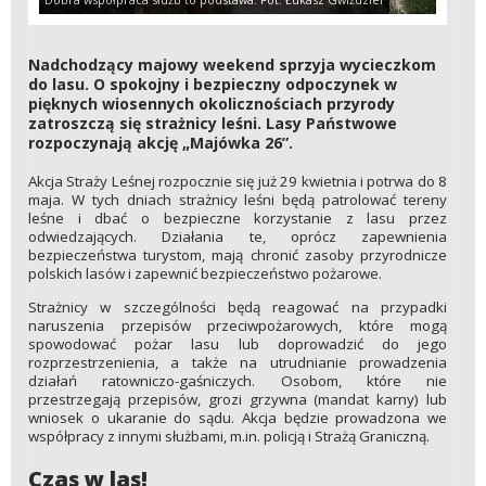
Nadchodzący majowy weekend sprzyja wycieczkom
do lasu. O spokojny i bezpieczny odpoczynek w
pięknych wiosennych okolicznościach przyrody
zatroszczą się strażnicy leśni. Lasy Państwowe
rozpoczynają akcję „Majówka 26”.
Akcja Straży Leśnej rozpocznie się już 29 kwietnia i potrwa do 8
maja. W tych dniach strażnicy leśni będą patrolować tereny
leśne i dbać o bezpieczne korzystanie z lasu przez
odwiedzających. Działania te, oprócz zapewnienia
bezpieczeństwa turystom, mają chronić zasoby przyrodnicze
polskich lasów i zapewnić bezpieczeństwo pożarowe.
Strażnicy w szczególności będą reagować na przypadki
naruszenia przepisów przeciwpożarowych, które mogą
spowodować pożar lasu lub doprowadzić do jego
rozprzestrzenienia, a także na utrudnianie prowadzenia
działań ratowniczo-gaśniczych. Osobom, które nie
przestrzegają przepisów, grozi grzywna (mandat karny) lub
wniosek o ukaranie do sądu. Akcja będzie prowadzona we
współpracy z innymi służbami, m.in. policją i Strażą Graniczną.
Czas w las!